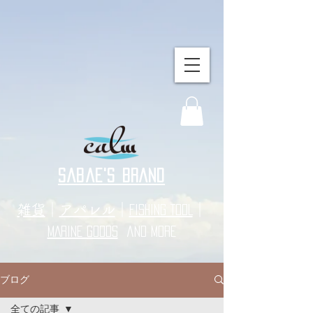
sabae's BRAND
​雑貨
｜
アパレル
｜
｜
FISHING TOOL
MARINE GOODS
and more
ブログ
全ての記事