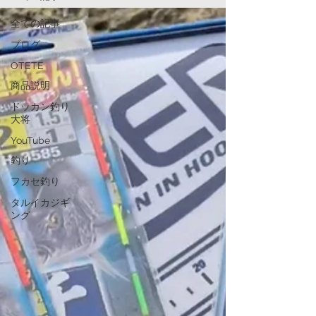
全ての記事
ブログ
OTETE
商品説明
ドッカン釣り
大将
YouTube
釣り
フカセ釣り
タルイカジギ
ング