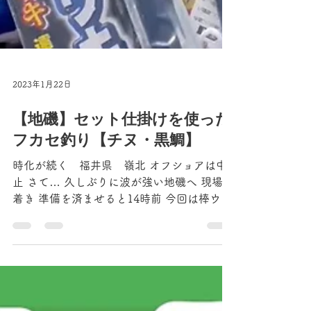
2023年1月22日
【地磯】セット仕掛けを使った
フカセ釣り【チヌ・黒鯛】
時化が続く 福井県 嶺北 オフショアは中
止 さて… 久しぶりに波が強い地磯へ 現場に
着き 準備を済ませると14時前 今回は棒ウキ
仕掛け チヌ用の完全なセット仕掛けで狙っ
てみる事に 「オーナーばり セット一発チヌ
棒ウキ仕掛」 ほぼワンタッチでウキ止めか
らスイベルまで...