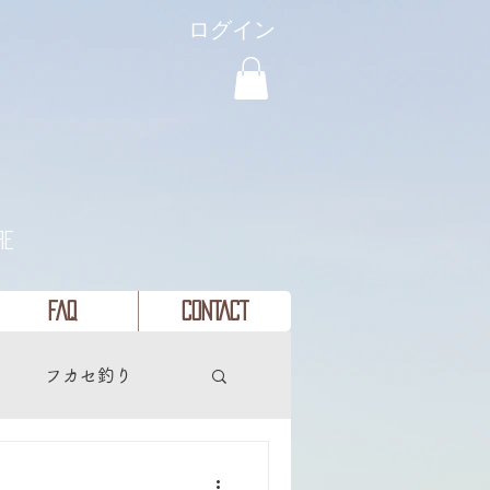
ログイン
re
FAQ
CONTACT
り
フカセ釣り