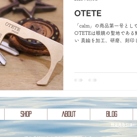
OTETE
「calm」の商品第一号とし
OTETEは眼鏡の聖地であ
い 真鍮を加工、研磨、刻印
たく無いけど 触らなければ
すよね？...
SHOP
ABOUT
Blog
​特定商取引法