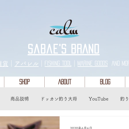
sabae's BRAND
​雑貨
｜
アパレル
｜
｜
FISHING TOOL
MARINE GOODS
and mo
SHOP
ABOUT
Blog
商品説明
ドッカン釣り大将
YouTube
釣
2020年6月6日