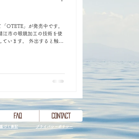
て「OTETE」が発売中です。
る鯖江市の眼鏡加工の技術を使
しています。 外出すると触り
いけない場面ってよくありま
FAQ
CONTACT
に基づく表記
​プライバシーポリシー