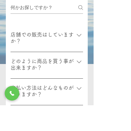
店舗での販売はしています
か？
2020年5月現在店舗での販売は予
定しておりません。
どのように商品を買う事が
出来ますか？
Webまたは電話での注文となって
おります。
支払い方法はどんなものが
ありますか？
現在calmでのお支払いはクレジッ
トカード、コンビニ決済、銀行振
配送料について
込となっております。
福井県鯖江市より発送いたしま