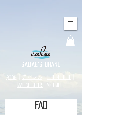
sabae's BRAND
​雑貨
｜
アパレル
｜
｜
FISHING TOOL
MARINE GOODS
and more
FAQ