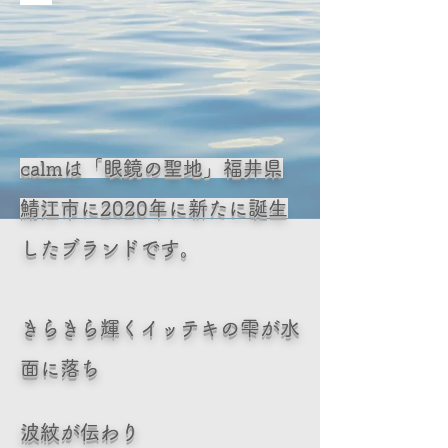
calmは「眼鏡の聖地」福井県
鯖江市に2020年に新たに誕生
したブランドです。
きらきら輝くイッテキの雫が水
面に落ち
波紋が伝わり