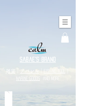
sabae's BRAND
​雑貨
｜
アパレル
｜
｜
FISHING TOOL
MARINE GOODS
and more